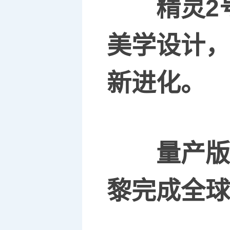
精灵
2
美学设计，
新
进化
。
量产版
黎完成全球