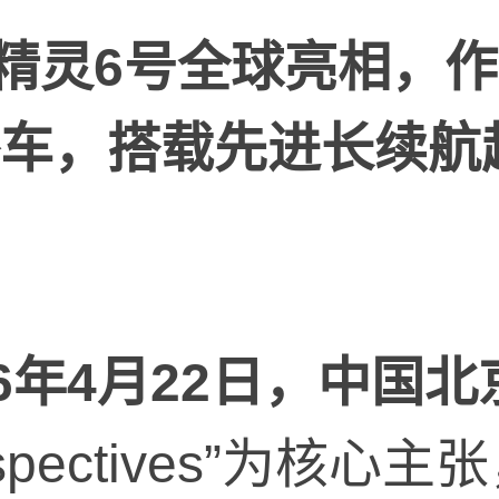
精灵
6
号全球亮相，作
车，搭载先进长续航
6
年
4
月
22
日，中国北
Perspectives”为核