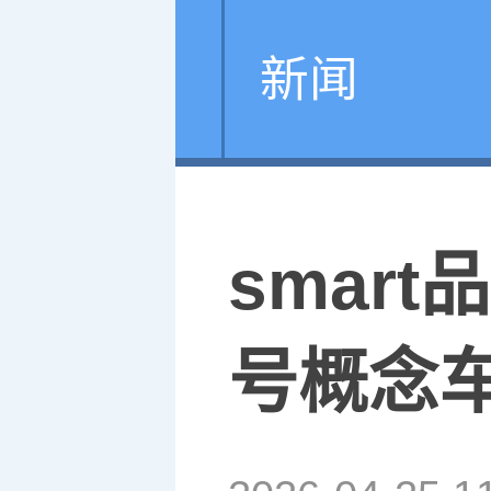
新闻
smar
号概念