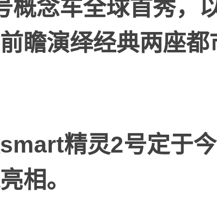
号概念车全球首秀，
前瞻演绎
经典两座都
smart
精灵
2
号定于今
亮相。