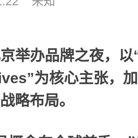
1:22
未知
北京举办品牌之夜，以
ives”
为核心
主张
，加
战略布局。