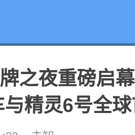
t品牌之夜重磅启
车与精灵6号全球