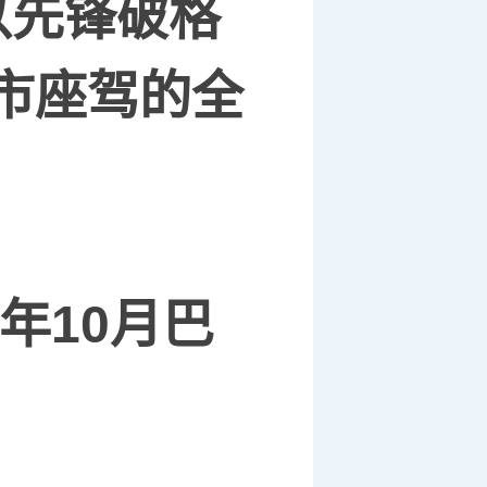
以先锋破格
市座驾的全
年
10
月巴