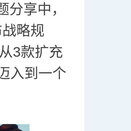
题分享中，
布战略规
从3款扩充
式迈入到一个